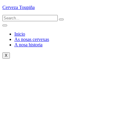
Cerveza Toupiña
Inicio
As nosas cervexas
A nosa historia
X