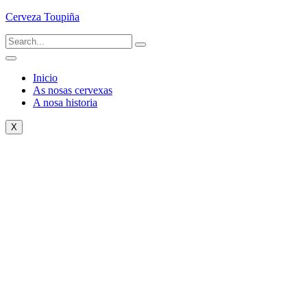
Cerveza Toupiña
Inicio
As nosas cervexas
A nosa historia
X