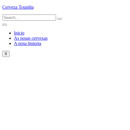
Cerveza Toupiña
Inicio
As nosas cervexas
A nosa historia
X