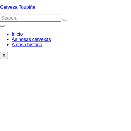
Cerveza Toupiña
Inicio
As nosas cervexas
A nosa historia
X