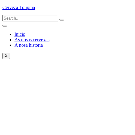
Cerveza Toupiña
Inicio
As nosas cervexas
A nosa historia
X